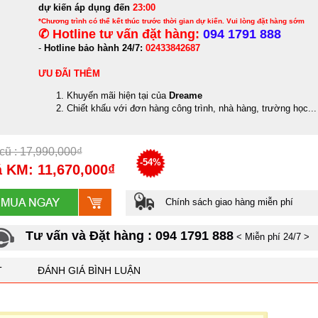
dự kiến áp dụng đến
23:00
*Chương trình có thể kết thúc trước thời gian dự kiến. Vui lòng đặt hàng sớm
✆ Hotline tư vấn đặt hàng:
094 1791 888
-
Hotline bảo hành 24/7:
02433842687
ƯU ĐÃI THÊM
Khuyến mãi hiện tại của
Dreame
Chiết khấu với đơn hàng công trình, nhà hàng, trường học...
cũ : 17,990,000₫
-54%
 KM: 11,670,000₫
Chính sách giao hàng miễn phí
Tư vấn và Đặt hàng : 094 1791 888
< Miễn phí 24/7 >
T
ĐÁNH GIÁ BÌNH LUẬN