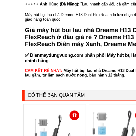
⭐⭐⭐⭐⭐
Anh Hùng (Đà Nẵng):
"Lau nhanh gấp đôi, cả gầm cũn
Máy hút bụi lau nhà Dreame H13 Dual FlexReach là lựa chọn đá
giao hàng toàn quốc.
Giá máy hút bụi lau nhà Dreame H13 
FlexReach ở đâu giá rẻ ? Dreame H13
FlexReach Điện máy Xanh, Dreame Me
✅
Dienmaydungvuong.com
phân phối Máy hút bụi l
chính hãng.
CAM KẾT RẺ NHẤT:
Máy hút bụi lau nhà Dreame H13 Dual F
lau gầm, tự làm sạch nước nóng, bảo hành 12 tháng.
CÓ THỂ BẠN QUAN TÂM