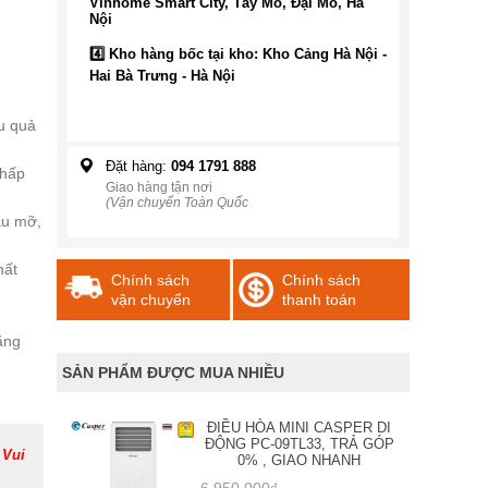
Vinhome Smart City, Tây Mỗ, Đại Mỗ, Hà
Nội
4️⃣ Kho hàng bốc tại kho: Kho Cảng Hà Nội -
Hai Bà Trưng - Hà Nội
ệu quả
Đặt hàng:
094 1791 888
thấp
Giao hàng tận nơi
(Vận chuyển Toàn Quốc
ầu mỡ,
hất
Chính sách
Chính sách
vận chuyển
thanh toán
ằng
SẢN PHẨM ĐƯỢC MUA NHIỀU
ĐIỀU HÒA MINI CASPER DI
ĐỘNG PC-09TL33, TRẢ GÓP
 Vui
0% , GIAO NHANH