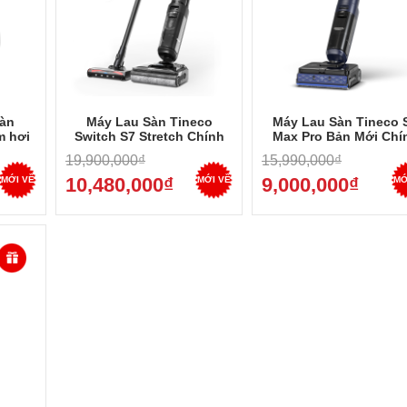
sàn
Máy Lau Sàn Tineco
Máy Lau Sàn Tineco 
m hơi
Switch S7 Stretch Chính
Max Pro Bản Mới Chí
hãng
Hãng - Đổi Đầu Hút Thảm,
Hãng - Lăn Sát Cạnh,
19,900,000₫
15,990,000₫
Nằm Sát Sàn, Bảo Hành 24
Sấy, Bảo Hành 24 Th
Tháng 2026
2026
10,480,000₫
9,000,000₫
MỚI VỀ
MỚI VỀ
MỚ