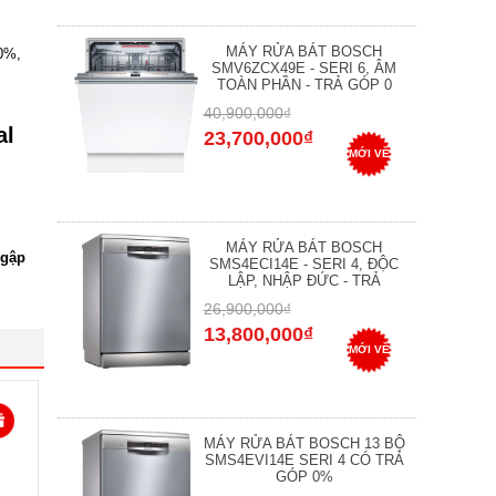
MÁY RỬA BÁT BOSCH
 0%,
SMV6ZCX49E - SERI 6, ÂM
TOÀN PHẦN - TRẢ GÓP 0
40,900,000₫
al
23,700,000₫
MỚI VỀ
MÁY RỬA BÁT BOSCH
 gập
SMS4ECI14E - SERI 4, ĐỘC
LẬP, NHẬP ĐỨC - TRẢ
26,900,000₫
13,800,000₫
MỚI VỀ
MÁY RỬA BÁT BOSCH 13 BỘ
SMS4EVI14E SERI 4 CÓ TRẢ
GÓP 0%