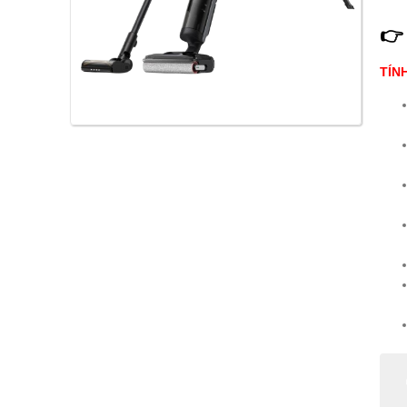
👉
TÍN