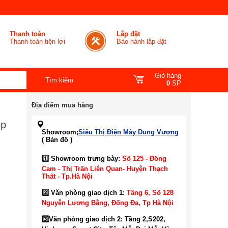
Thanh toán
Lắp đặt
Thanh toán tiện lợi
Bảo hành lắp đặt
Giỏ hàng
0
SP
Địa điểm mua hàng
ép
Showroom;
Siêu Thị Điện Máy Dung Vượng
( Bản đồ )
1️⃣ Showroom trưng bày:
Số 125 - Đồng
Cam - Thị Trấn Liên Quan- Huyện Thạch
Thất - Tp.Hà Nội
2️⃣ Văn phòng giao dịch 1:
Tầng 6, Số 128
Nguyễn Lương Bằng, Đống Đa
, Tp Hà Nội
3️⃣
Văn phòng giao dịch 2: Tầng 2,S202,