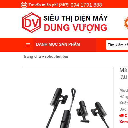
094 1791 888
Tư vấn miễn phí (24/7):
DANH MỤC SẢN PHẨM
Trang chủ
»
robot-hut-bui
Máy
lau
Mod
Hãng
Xuất
Bảo 
🚛 C
Xem 