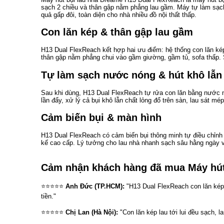
sạch 2 chiều và thân gập nằm phẳng lau gầm. Máy tự làm sạch 
quả gấp đôi, toàn diện cho nhà nhiều đồ nội thất thấp.
Con lăn kép & thân gập lau gầm
H13 Dual FlexReach kết hợp hai ưu điểm: hệ thống con lăn kép 
thân gập nằm phẳng chui vào gầm giường, gầm tủ, sofa thấp. 
Tự làm sạch nước nóng & hút khô lẫn
Sau khi dùng, H13 Dual FlexReach tự rửa con lăn bằng nước n
lần đẩy, xử lý cả bụi khô lẫn chất lỏng đổ trên sàn, lau sát m
Cảm biến bụi & màn hình
H13 Dual FlexReach có cảm biến bụi thông minh tự điều chỉnh l
kế cao cấp. Lý tưởng cho lau nhà nhanh sạch sâu hằng ngày v
Cảm nhận khách hàng đã mua Máy hút
⭐⭐⭐⭐⭐
Anh Đức (TP.HCM):
"H13 Dual FlexReach con lăn kép 
tiền."
⭐⭐⭐⭐⭐
Chị Lan (Hà Nội):
"Con lăn kép lau tới lui đều sạch, 