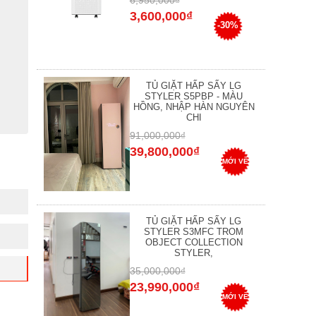
6,950,000₫
3,600,000₫
-30%
TỦ GIẶT HẤP SẤY LG
STYLER S5PBP - MÀU
HỒNG, NHẬP HÀN NGUYÊN
CHI
91,000,000₫
39,800,000₫
MỚI VỀ
TỦ GIẶT HẤP SẤY LG
STYLER S3MFC TROM
OBJECT COLLECTION
STYLER,
35,000,000₫
23,990,000₫
MỚI VỀ