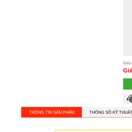
Giá 
Giá
THÔNG TIN SẢN PHẨM
THÔNG SỐ KỸ THUẬ