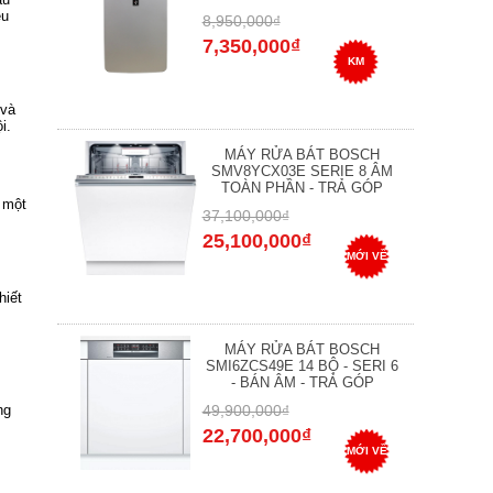
ệu
8,950,000₫
7,350,000₫
KM
 và
i.
MÁY RỬA BÁT BOSCH
SMV8YCX03E SERIE 8 ÂM
TOÀN PHẦN - TRẢ GÓP
 một
37,100,000₫
25,100,000₫
MỚI VỀ
hiết
MÁY RỬA BÁT BOSCH
SMI6ZCS49E 14 BỘ - SERI 6
- BÁN ÂM - TRẢ GÓP
49,900,000₫
ng
22,700,000₫
MỚI VỀ