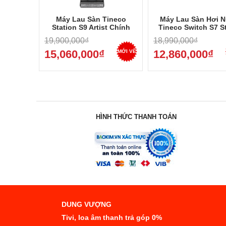
Máy Lau Sàn Tineco
Máy Lau Sàn Hơi 
Station S9 Artist Chính
Tineco Switch S7 
Hãng - Dock Tự Đổ Rác,
Chính Hãng - Hút 25
19,900,000₫
18,990,000₫
Tự Vệ Sinh, Bảo Hành 24
Mạnh Nhất, Bảo Hà
Tháng 2026
Tháng 2026
15,060,000₫
12,860,000₫
MỚI VỀ
HÌNH THỨC THANH TOÁN
DUNG VƯỢNG
Tivi, loa âm thanh trả góp 0%