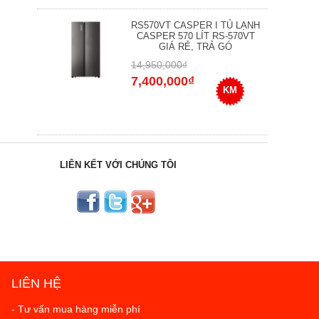
RS570VT CASPER I TỦ LẠNH
CASPER 570 LÍT RS-570VT
GIÁ RẺ, TRẢ GÓ
14,950,000₫
7,400,000₫
KM
LIÊN KẾT VỚI CHÚNG TÔI
LIÊN HỆ
- Tư vấn mua hàng miễn phí