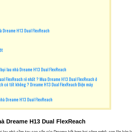
hà Dreame H13 Dual FlexReach
ớt
bụi lau nhà Dreame H13 Dual FlexReach
ual FlexReach rẻ nhất ? Mua Dreame H13 Dual FlexReach ở
ch có tốt không ? Dreame H13 Dual FlexReach Điện máy
nhà Dreame H13 Dual FlexReach
nhà Dreame H13 Dual FlexReach
i lau nhà cầm tay cao cấp của Dreame kết hợp hai công nghệ: con lăn kép l