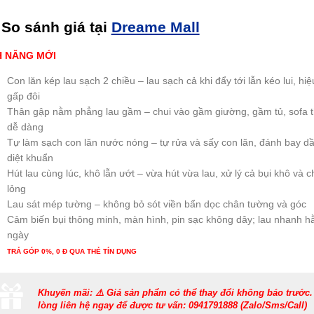
So sánh
giá tại
Dreame Mall
H NĂNG MỚI
Con lăn kép lau sạch 2 chiều – lau sạch cả khi đẩy tới lẫn kéo lui, hi
gấp đôi
Thân gập nằm phẳng lau gầm – chui vào gầm giường, gầm tủ, sofa 
dễ dàng
Tự làm sạch con lăn nước nóng – tự rửa và sấy con lăn, đánh bay d
diệt khuẩn
Hút lau cùng lúc, khô lẫn ướt – vừa hút vừa lau, xử lý cả bụi khô và c
lỏng
Lau sát mép tường – không bỏ sót viền bẩn dọc chân tường và góc
Cảm biến bụi thông minh, màn hình, pin sạc không dây; lau nhanh h
ngày
TRẢ GÓP 0%, 0 Đ QUA THẺ TÍN DỤNG
Khuyến mãi: ⚠️ Giá sản phẩm có thể thay đổi không báo trước.
lòng liên hệ ngay để được tư vấn: 0941791888 (Zalo/Sms/Call)