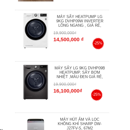
MÁY SẤY HEATPUMP LG
9KG DVHP09W INVERTER
LỒNG NGANG , GIÁ RẺ,
19,900,000₫
14,500,000 ₫
-25%
MÁY SẤY LG 9KG DVHP09B
HEATPUMP, SẤY BƠM
NHIỆT ,MÀU ĐEN GIÁ RẺ,
19,900,000₫
16,100,000₫
-25%
MÁY HÚT ẨM VÀ LỌC
KHÔNG KHÍ SHARP DW-
J27FV-S, 67M2
au