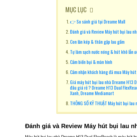
MỤC LỤC
👉 So sánh giá tại Dreame Mall
Đánh giá và Review Máy hút bụi lau n
Con lăn kép & thân gập lau gầm
Tự làm sạch nước nóng & hút khô lẫn ư
Cảm biến bụi & màn hình
Cảm nhận khách hàng đã mua Máy hút 
Giá máy hút bụi lau nhà Dreame H13 D
đâu giá rẻ ? Dreame H13 Dual FlexRea
Xanh, Dreame Mediamart
THÔNG SỐ KỸ THUẬT Máy hút bụi lau 
Đánh giá và Review Máy hút bụi lau 
Máy hút bụi lau nhà Dreame H13 Dual FlexReach là máy hút bụ