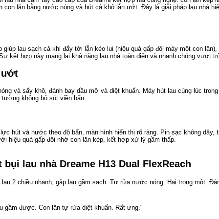
con lăn bằng nước nóng và hút cả khô lẫn ướt. Đây là giải pháp lau nhà hi
giúp lau sạch cả khi đẩy tới lẫn kéo lui (hiệu quả gấp đôi máy một con lăn),
Sự kết hợp này mang lại khả năng lau nhà toàn diện và nhanh chóng vượt trộ
 ướt
óng và sấy khô, đánh bay dầu mỡ và diệt khuẩn. Máy hút lau cùng lúc trong
ép tường không bỏ sót viền bẩn.
ực hút và nước theo độ bẩn, màn hình hiển thị rõ ràng. Pin sạc không dây, t
ới hiệu quả gấp đôi nhờ con lăn kép, kết hợp xử lý gầm thấp.
 bụi lau nhà Dreame H13 Dual FlexReach
lau 2 chiều nhanh, gập lau gầm sạch. Tự rửa nước nóng. Hai trong một. Đá
lau gầm được. Con lăn tự rửa diệt khuẩn. Rất ưng."