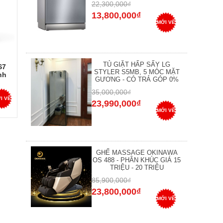
22,300,000₫
13,800,000₫
MỚI VỀ
TỦ GIẶT HẤP SẤY LG
S7
STYLER S5MB, 5 MÓC MẶT
nh
GƯƠNG - CÓ TRẢ GÓP 0%
 Tự
áng
35,000,000₫
I VỀ
23,990,000₫
MỚI VỀ
GHẾ MASSAGE OKINAWA
OS 488 - PHÂN KHÚC GIÁ 15
TRIỆU - 20 TRIỆU
85,900,000₫
23,800,000₫
MỚI VỀ