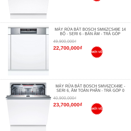
MÁY RỬA BÁT BOSCH SMI6ZCS49E 14
BỘ - SERI 6 - BÁN ÂM - TRẢ GÓP
49,900,000₫
22,700,000₫
MỚI VỀ
MÁY RỬA BÁT BOSCH SMV6ZCX49E -
SERI 6, ÂM TOÀN PHẦN - TRẢ GÓP 0
40,900,000₫
23,700,000₫
MỚI VỀ