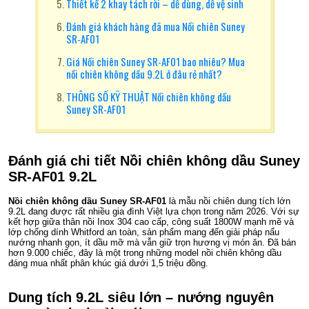
Thiết kế 2 khay tách rời – dễ dùng, dễ vệ sinh
Đánh giá khách hàng đã mua Nồi chiên Suney
SR-AF01
Giá Nồi chiên Suney SR-AF01 bao nhiêu? Mua
nồi chiên không dầu 9.2L ở đâu rẻ nhất?
THÔNG SỐ KỸ THUẬT Nồi chiên không dầu
Suney SR-AF01
Đánh giá chi tiết Nồi chiên không dầu Suney
SR-AF01 9.2L
Nồi chiên không dầu Suney SR-AF01
là mẫu nồi chiên dung tích lớn
9.2L đang được rất nhiều gia đình Việt lựa chọn trong năm 2026. Với sự
kết hợp giữa thân nồi Inox 304 cao cấp, công suất 1800W mạnh mẽ và
lớp chống dính Whitford an toàn, sản phẩm mang đến giải pháp nấu
nướng nhanh gọn, ít dầu mỡ mà vẫn giữ trọn hương vị món ăn. Đã bán
hơn 9.000 chiếc, đây là một trong những model nồi chiên không dầu
đáng mua nhất phân khúc giá dưới 1,5 triệu đồng.
Dung tích 9.2L siêu lớn – nướng nguyên