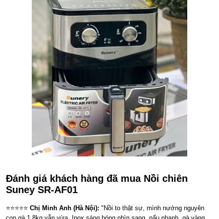
Đánh giá khách hàng đã mua Nồi chiên
Suney SR-AF01
⭐⭐⭐⭐⭐
Chị Minh Anh (Hà Nội):
"Nồi to thật sự, mình nướng nguyên
con gà 1,8kg vẫn vừa. Inox sáng bóng nhìn sang, nấu nhanh, gà vàng