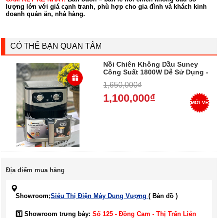
lượng lớn với giá cạnh tranh, phù hợp cho gia đình và khách kinh
doanh quán ăn, nhà hàng.
CÓ THỂ BẠN QUAN TÂM
Nồi Chiên Không Dầu Suney
Công Suất 1800W Dễ Sử Dụng -
Giá Rẻ Nhất, Chính Hãng, Miễn
1,650,000₫
Phí Ship 2026
1,100,000₫
MỚI VỀ
Địa điểm mua hàng
Showroom;
Siêu Thị Điện Máy Dung Vượng
( Bản đồ )
1️⃣ Showroom trưng bày:
Số 125 - Đồng Cam - Thị Trấn Liên