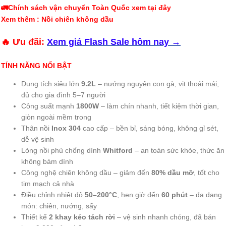
🚛Chính sách vận chuyển Toàn Quốc xem tại đây
Xem thêm : Nồi chiên không dầu
🔥 Ưu đãi:
Xem giá Flash Sale hôm nay →
TÍNH NĂNG NỔI BẬT
Dung tích siêu lớn
9.2L
– nướng nguyên con gà, vịt thoải mái,
đủ cho gia đình 5–7 người
Công suất mạnh
1800W
– làm chín nhanh, tiết kiệm thời gian,
giòn ngoài mềm trong
Thân nồi
Inox 304
cao cấp – bền bỉ, sáng bóng, không gỉ sét,
dễ vệ sinh
Lòng nồi phủ chống dính
Whitford
– an toàn sức khỏe, thức ăn
không bám dính
Công nghệ chiên không dầu – giảm đến
80% dầu mỡ
, tốt cho
tim mạch cả nhà
Điều chỉnh nhiệt độ
50–200°C
, hẹn giờ đến
60 phút
– đa dạng
món: chiên, nướng, sấy
Thiết kế
2 khay kéo tách rời
– vệ sinh nhanh chóng, đã bán