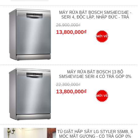
MÁY RỬA BÁT BOSCH SMS4ECI14E -
SERI 4, ĐỘC LẬP, NHẬP ĐỨC - TRẢ
26,900,000₫
13,800,000₫
MỚI VỀ
MÁY RỬA BÁT BOSCH 13 BỘ
SMS4EVI14E SERI 4 CÓ TRẢ GÓP 0%
22,300,000₫
13,800,000₫
MỚI VỀ
TỦ GIẶT HẤP SẤY LG STYLER S5MB, 5
MÓC MẶT GƯƠNG - CÓ TRẢ GÓP 0%