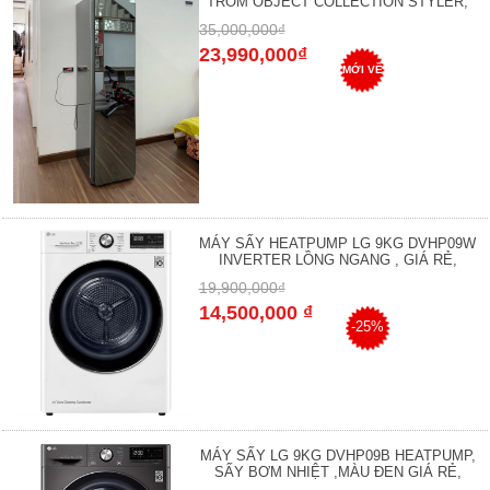
TROM OBJECT COLLECTION STYLER,
35,000,000₫
23,990,000₫
MỚI VỀ
MÁY SẤY HEATPUMP LG 9KG DVHP09W
INVERTER LỒNG NGANG , GIÁ RẺ,
19,900,000₫
14,500,000 ₫
-25%
MÁY SẤY LG 9KG DVHP09B HEATPUMP,
SẤY BƠM NHIỆT ,MÀU ĐEN GIÁ RẺ,