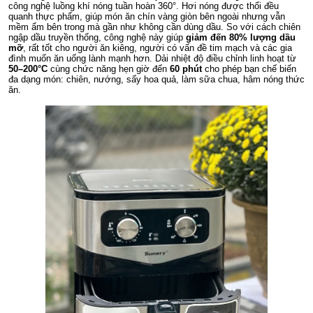
công nghệ luồng khí nóng tuần hoàn 360°. Hơi nóng được thổi đều
quanh thực phẩm, giúp món ăn chín vàng giòn bên ngoài nhưng vẫn
mềm ẩm bên trong mà gần như không cần dùng dầu. So với cách chiên
ngập dầu truyền thống, công nghệ này giúp
giảm đến 80% lượng dầu
mỡ
, rất tốt cho người ăn kiêng, người có vấn đề tim mạch và các gia
đình muốn ăn uống lành mạnh hơn. Dải nhiệt độ điều chỉnh linh hoạt từ
50–200°C
cùng chức năng hẹn giờ đến
60 phút
cho phép bạn chế biến
đa dạng món: chiên, nướng, sấy hoa quả, làm sữa chua, hâm nóng thức
ăn.