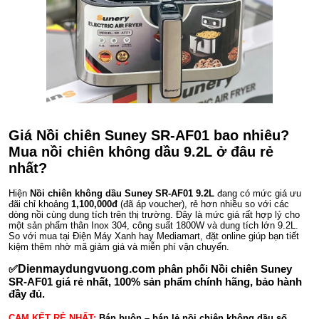
Giá Nồi chiên Suney SR-AF01 bao nhiêu?
Mua nồi chiên không dầu 9.2L ở đâu rẻ
nhất?
Hiện
Nồi chiên không dầu Suney SR-AF01 9.2L
đang có mức giá ưu
đãi chỉ khoảng
1,100,000đ
(đã áp voucher), rẻ hơn nhiều so với các
dòng nồi cùng dung tích trên thị trường. Đây là mức giá rất hợp lý cho
một sản phẩm thân Inox 304, công suất 1800W và dung tích lớn 9.2L.
So với mua tại Điện Máy Xanh hay Mediamart, đặt online giúp bạn tiết
kiệm thêm nhờ mã giảm giá và miễn phí vận chuyển.
✅
Dienmaydungvuong.com
phân phối Nồi chiên Suney
SR-AF01 giá rẻ nhất, 100% sản phẩm chính hãng, bảo hành
đầy đủ.
CAM KẾT RẺ NHẤT:
Bán buôn – bán lẻ nồi chiên không dầu số