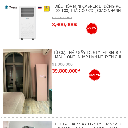
ĐIỀU HÒA MINI CASPER DI ĐỘNG PC-
09TL33, TRẢ GÓP 0% , GIAO NHANH
6,950,000₫
3,600,000₫
-30%
TỦ GIẶT HẤP SẤY LG STYLER S5PBP -
MÀU HỒNG, NHẬP HÀN NGUYÊN CHI
91,000,000₫
39,800,000₫
MỚI VỀ
TỦ GIẶT HẤP SẤY LG STYLER S3MFC