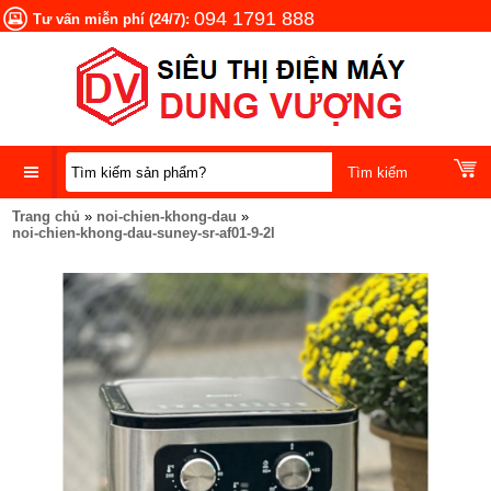
094 1791 888
Tư vấn miễn phí (24/7):
Trang chủ
»
noi-chien-khong-dau
»
DANH
noi-chien-khong-dau-suney-sr-af01-9-2l
MỤC
SẢN
PHẨM