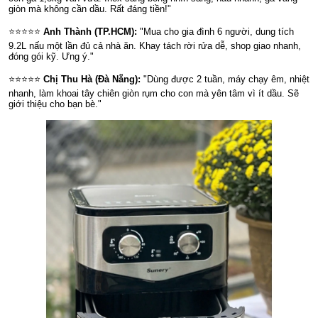
giòn mà không cần dầu. Rất đáng tiền!"
⭐⭐⭐⭐⭐
Anh Thành (TP.HCM):
"Mua cho gia đình 6 người, dung tích
9.2L nấu một lần đủ cả nhà ăn. Khay tách rời rửa dễ, shop giao nhanh,
đóng gói kỹ. Ưng ý."
⭐⭐⭐⭐⭐
Chị Thu Hà (Đà Nẵng):
"Dùng được 2 tuần, máy chạy êm, nhiệt
nhanh, làm khoai tây chiên giòn rụm cho con mà yên tâm vì ít dầu. Sẽ
giới thiệu cho bạn bè."