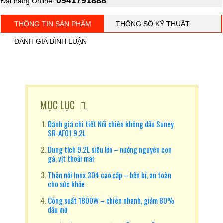
0941791888
Đặt hàng Online:
THÔNG TIN SẢN PHẨM
THÔNG SỐ KỸ THUẬT
ĐÁNH GIÁ BÌNH LUẬN
MỤC LỤC
Đánh giá chi tiết Nồi chiên không dầu Suney
SR-AF01 9.2L
Dung tích 9.2L siêu lớn – nướng nguyên con
gà, vịt thoải mái
Thân nồi Inox 304 cao cấp – bền bỉ, an toàn
cho sức khỏe
Công suất 1800W – chiên nhanh, giảm 80%
dầu mỡ