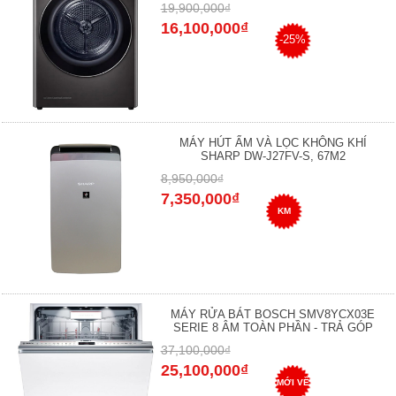
19,900,000₫
16,100,000₫
-25%
MÁY HÚT ẨM VÀ LỌC KHÔNG KHÍ
SHARP DW-J27FV-S, 67M2
8,950,000₫
7,350,000₫
KM
MÁY RỬA BÁT BOSCH SMV8YCX03E
SERIE 8 ÂM TOÀN PHẦN - TRẢ GÓP
37,100,000₫
25,100,000₫
MỚI VỀ