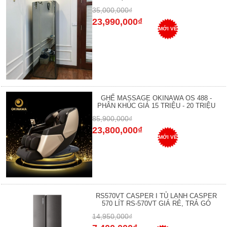
35,000,000₫
23,990,000₫
MỚI VỀ
GHẾ MASSAGE OKINAWA OS 488 -
PHÂN KHÚC GIÁ 15 TRIỆU - 20 TRIỆU
85,900,000₫
23,800,000₫
MỚI VỀ
RS570VT CASPER I TỦ LẠNH CASPER
570 LÍT RS-570VT GIÁ RẺ, TRẢ GÓ
14,950,000₫