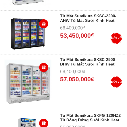
Tủ Mát Sumikura SKSC-2200-
AHW Tủ Mát Sưởi Kính Heat
Wire,2200L ,2250*600*2000 - Trả
66,400,000₫
góp 0%
53,450,000₫
MỚI VỀ
Tủ Mát Sumikura SKSC-2500-
BHW Tủ Mát Sưởi Kính Heat
Wire,2400L ,2550*730*2010 - Trả
68,400,000₫
góp 0%
57,050,000₫
MỚI VỀ
Tủ Mát Sumikura SKFG-120HZ2
Tủ Đông Đứng Sưởi Kính Heat
Wire,1200L ,1255*760*2100 - Trả