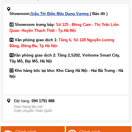
Showroom;
Siêu Thị Điện Máy Dung Vượng
( Bản đồ )
1️⃣ Showroom trưng bày:
Số 125 - Đồng Cam - Thị Trấn Liên
Quan- Huyện Thạch Thất - Tp.Hà Nội
2️⃣ Văn phòng giao dịch 1:
Tầng 6, Số 128 Nguyễn Lương
Bằng, Đống Đa
, Tp Hà Nội
3️⃣
Văn phòng giao dịch 2: Tầng 2,S202, Vinhome Smart City,
Tây Mỗ, Đại Mỗ, Hà Nội
4️⃣ Kho hàng bốc tại kho: Kho Cảng Hà Nội - Hai Bà Trưng - Hà
Nội
Đặt hàng:
094 1791 888
Giao hàng tận nơi
(Vận chuyển Toàn Quốc
Chính sách
Chính sách