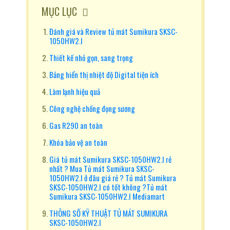
MỤC LỤC
Đánh giá và Review tủ mát Sumikura SKSC-
1050HW2.I
Thiết kế nhỏ gọn, sang trọng
Bảng hiển thị nhiệt độ Digital tiện ích
Làm lạnh hiệu quả
Công nghệ chống đọng sương
Gas R290 an toàn
Khóa bảo vệ an toàn
Giá tủ mát Sumikura SKSC-1050HW2.I rẻ
nhất ? Mua Tủ mát Sumikura SKSC-
1050HW2.I ở đâu giá rẻ ? Tủ mát Sumikura
SKSC-1050HW2.I có tốt không ?Tủ mát
Sumikura SKSC-1050HW2.I Mediamart
THÔNG SỐ KỸ THUẬT TỦ MÁT SUMIKURA
SKSC-1050HW2.I