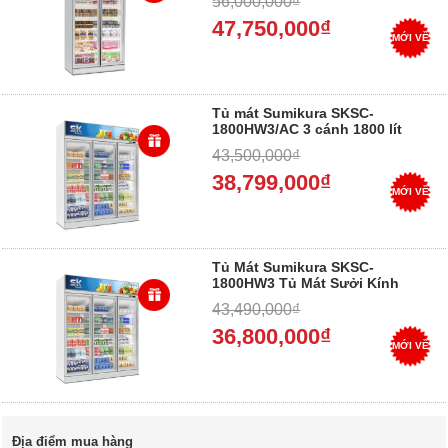
56,000,000₫
góp 0%
47,750,000₫
MỚI VỀ
Tủ mát Sumikura SKSC-
1800HW3/AC 3 cánh 1800 lít
43,500,000₫
38,799,000₫
MỚI VỀ
Tủ Mát Sumikura SKSC-
1800HW3 Tủ Mát Sưởi Kính
Heat Wire,1800L ,1880*710*2100
43,490,000₫
- Trả góp 0%
36,800,000₫
MỚI VỀ
Địa điểm mua hàng