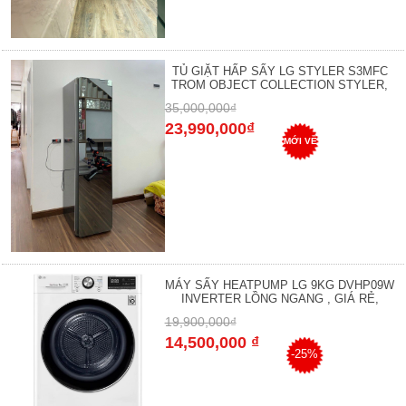
TỦ GIẶT HẤP SẤY LG STYLER S3MFC
TROM OBJECT COLLECTION STYLER,
35,000,000₫
23,990,000₫
MỚI VỀ
MÁY SẤY HEATPUMP LG 9KG DVHP09W
INVERTER LỒNG NGANG , GIÁ RẺ,
19,900,000₫
14,500,000 ₫
-25%