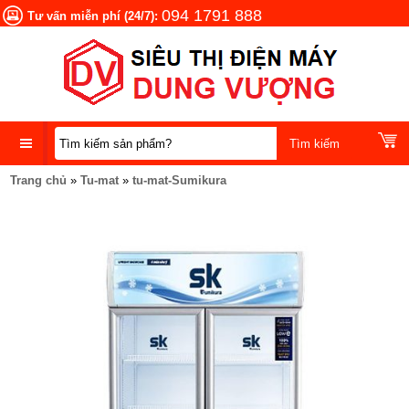
094 1791 888
Tư vấn miễn phí (24/7):
Trang chủ
»
Tu-mat
»
tu-mat-Sumikura
DANH
MỤC
SẢN
PHẨM