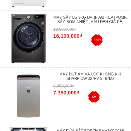
MÁY SẤY LG 9KG DVHP09B HEATPUMP,
SẤY BƠM NHIỆT ,MÀU ĐEN GIÁ RẺ,
19,900,000₫
16,100,000₫
-25%
MÁY HÚT ẨM VÀ LỌC KHÔNG KHÍ
SHARP DW-J27FV-S, 67M2
8,950,000₫
7,350,000₫
KM
MÁY RỬA BÁT BOSCH SMV8YCX03E