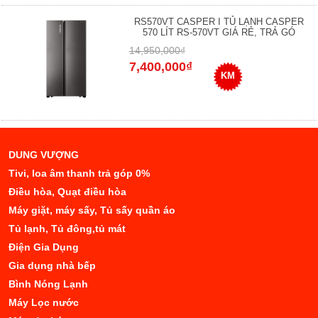
RS570VT CASPER I TỦ LẠNH CASPER
570 LÍT RS-570VT GIÁ RẺ, TRẢ GÓ
14,950,000₫
7,400,000₫
KM
DUNG VƯỢNG
Tivi, loa âm thanh trả góp 0%
Điều hòa, Quạt điều hòa
Máy giặt, máy sấy, Tủ sấy quần áo
Tủ lạnh, Tủ đông,tủ mát
Điện Gia Dụng
Gia dụng nhà bếp
Bình Nóng Lạnh
Máy Lọc nước