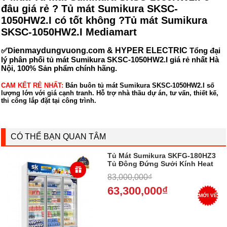
đâu giá rẻ ? Tủ mát Sumikura SKSC-
1050HW2.I có tốt không ?Tủ mát Sumikura
SKSC-1050HW2.I Mediamart
✅D
ienmaydungvuong.com & HYPER ELECTRIC
Tổng đại
lý phân phối tủ mát Sumikura SKSC-1050HW2.I giá rẻ nhất Hà
Nội, 100% Sản phẩm chính hãng.
CAM KẾT RẺ NHẤT:
Bán buôn tủ mát Sumikura SKSC-1050HW2.I số
lượng lớn với giá cạnh tranh. Hỗ trợ nhà thầu dự án, tư vấn, thiết kế,
thi công lắp đặt tại công trình.
CÓ THỂ BẠN QUAN TÂM
Tủ Mát Sumikura SKFG-180HZ3
Tủ Đông Đứng Sưởi Kính Heat
Wire,1800L ,1880*760*2100 - Trả
83,000,000₫
góp 0%
63,300,000₫
MỚI VỀ