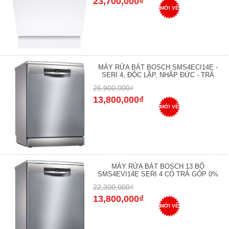
23,700,000₫
MỚI VỀ
MÁY RỬA BÁT BOSCH SMS4ECI14E -
SERI 4, ĐỘC LẬP, NHẬP ĐỨC - TRẢ
26,900,000₫
13,800,000₫
MỚI VỀ
MÁY RỬA BÁT BOSCH 13 BỘ
SMS4EVI14E SERI 4 CÓ TRẢ GÓP 0%
22,300,000₫
13,800,000₫
MỚI VỀ