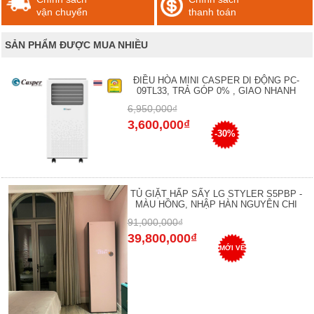
vận chuyển
thanh toán
SẢN PHẨM ĐƯỢC MUA NHIỀU
ĐIỀU HÒA MINI CASPER DI ĐỘNG PC-
09TL33, TRẢ GÓP 0% , GIAO NHANH
6,950,000₫
3,600,000₫
-30%
TỦ GIẶT HẤP SẤY LG STYLER S5PBP -
MÀU HỒNG, NHẬP HÀN NGUYÊN CHI
91,000,000₫
39,800,000₫
MỚI VỀ