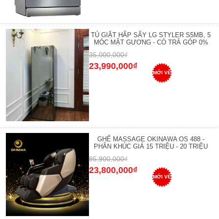
TỦ GIẶT HẤP SẤY LG STYLER S5MB, 5
MÓC MẶT GƯƠNG - CÓ TRẢ GÓP 0%
35,000,000₫
23,990,000₫
MỚI VỀ
GHẾ MASSAGE OKINAWA OS 488 -
PHÂN KHÚC GIÁ 15 TRIỆU - 20 TRIỆU
85,900,000₫
23,800,000₫
MỚI VỀ