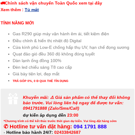
🚛Chính sách vận chuyển Toàn Quốc xem tại đây
Xem thêm :
Tủ mát
TÍNH NĂNG MỚI
Gas R290 giúp máy vận hành êm ái, tiết kiệm điện
Điều chỉnh & hiển thị nhiệt độ Digital
Cửa kính phủ Low-E chống hấp thụ UV, hạn chế đọng sương
Quạt đảo gió đều 360 độ không đóng tuyết
Dàn lạnh ống đồng 100%
Đèn led chiếu sáng T8 cao cấp
Giá bày tiện lợi, đẹp mắt
TRẢ GÓP 0%, 0 Đ QUA THẺ TÍN DỤNG
Khuyến mãi: ⚠️ Giá sản phẩm có thể thay đổi không
báo trước. Vui lòng liên hệ ngay để được tư vấn:
0941791888 (Zalo/Sms/Call)
dự kiến áp dụng đến
23:00
*Chương trình có thể kết thúc trước thời gian dự kiến. Vui lòng đặt hàng sớm
✆ Hotline tư vấn đặt hàng:
094 1791 888
-
Hotline bảo hành 24/7:
02433842687