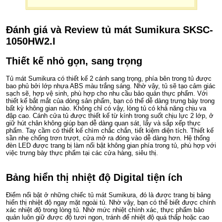
Đánh giá và Review tủ mát Sumikura SKSC-
1050HW2.I
Thiết kế nhỏ gọn, sang trọng
Tủ mát Sumikura có thiết kế 2 cánh sang trọng, phía bên trong tủ được
bao phủ bởi lớp nhựa ABS màu trắng sáng. Nhờ vậy, tủ sẽ tạo cảm giác
sạch sẽ, hợp vệ sinh, phù hợp cho nhu cầu bảo quản thực phẩm. Với
thiết kế bắt mắt của dòng sản phẩm, bạn có thể dễ dàng trưng bày trong
bất kỳ không gian nào. Không chỉ có vậy, lòng tủ có khả năng chịu va
đập cao. Cánh cửa tủ được thiết kế từ kính trong suốt chịu lực 2 lớp, ở
giữ hút chân không giúp bạn dễ dàng quan sát, lấy và sắp xếp thực
phẩm. Tay cầm có thiết kế chìm chắc chắn, tiết kiệm diện tích. Thiết kế
sần nhẹ chống trơn trượt, cửa mở ra đóng vào dễ dàng hơn. Hệ thống
đèn LED được trang bị làm nổi bật không gian phía trong tủ, phù hợp với
việc trưng bày thực phẩm tại các cửa hàng, siêu thị.
Bảng hiển thị nhiệt độ Digital tiện ích
Điểm nổi bật ở những chiếc tủ mát Sumikura, đó là được trang bị bảng
hiển thị nhiệt độ ngay mặt ngoài tủ. Nhờ vậy, bạn có thể biết được chính
xác nhiệt độ trong lòng tủ. Nhờ mức nhiệt chính xác, thực phẩm bảo
quản luôn giữ được độ tươi ngon, tránh để nhiệt độ quá thấp hoặc cao